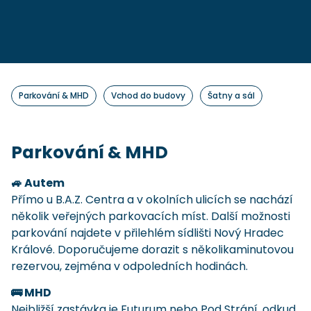
Parkování & MHD
Vchod do budovy
Šatny a sál
Parkování & MHD
🚙 Autem
Přímo u B.A.Z. Centra a v okolních ulicích se nachází
několik veřejných parkovacích míst. Další možnosti
parkování najdete v přilehlém sídlišti Nový Hradec
Králové. Doporučujeme dorazit s několikaminutovou
rezervou, zejména v odpoledních hodinách.
🚌 MHD
Nejbližší zastávka je Futurum nebo Pod Strání, odkud