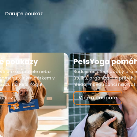
Darujte poukaz
é poukazy
PetsYoga pomá
vé blízké, přátele nebo
Budujeme dlouhodobý proje
apomenutelným dárkem v
útulků, organizací a příběhů 
azu na Pets Yogu!
hledají novou šanci na život.
oukaz
Více o podpoře