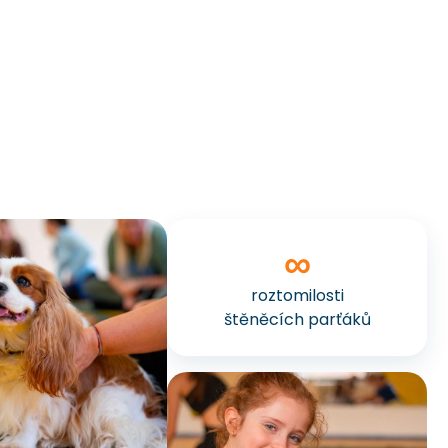
∞
roztomilosti
štěněcích parťáků