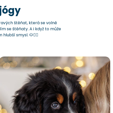
 jógy
ravých štěňat, která se volně
ím se štěňaty. A i když to může
hlubší smysl. 🐶🧘‍♀️