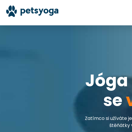
Jóga 
se
Zatímco si užíváte je
štěňátky 