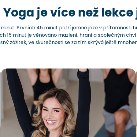
 Yoga je více než lekce
0 minut. Prvních 45 minut patří jemné józe v přítomnosti h
ch 15 minut je věnováno mazlení, hraní a společným chvíl
sný zážitek, ve skutečnosti se za tím skrývá ještě mnohem 