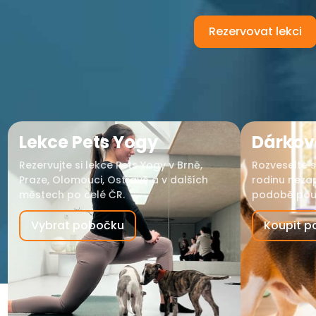
Rezervovat lekci
Lekce Pets Yogy
Dárkov
Rezervujte si lekce Pets Yogy v Brně,
Rozveselte s
Praze, Olomouci, Ostravě a v dalších
rodinu nez
městech po celé ČR.
podobě pouk
Vybrat pobočku
Koupit p