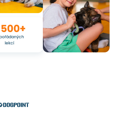
 500+
pořádaných
lekcí