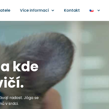
atele
Více informací
Kontakt
ga kde
ičí.
dávají radost. Jóga se
ů v srdci.