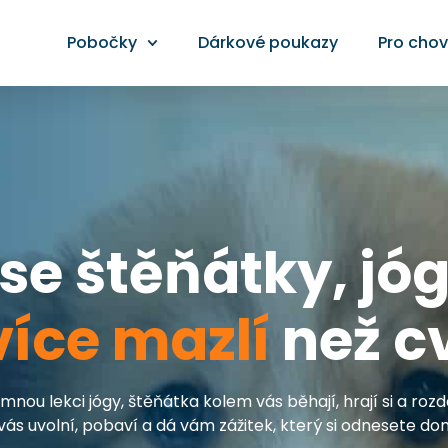
Pobočky
Dárkové poukazy
Pro chov
se štěňátky, jó
více mazlí
než cv
mnou lekci jógy, štěňátka kolem vás běhají, hrají si a roz
vás uvolní, pobaví a dá vám zážitek, který si odnesete dom