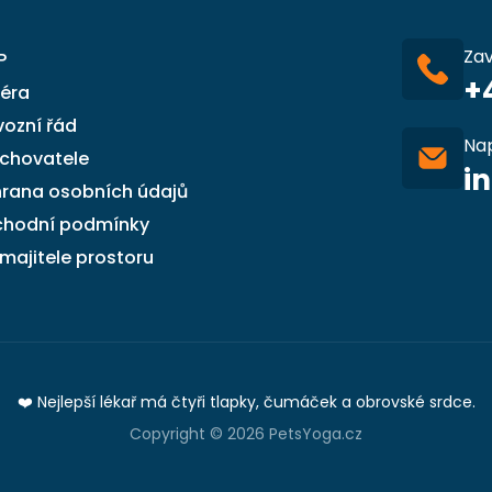
Za
P
+
iéra
vozní řád
Na
 chovatele
i
rana osobních údajů
hodní podmínky
 majitele prostoru
❤️ Nejlepší lékař má čtyři tlapky, čumáček a obrovské srdce.
Copyright © 2026 PetsYoga.cz