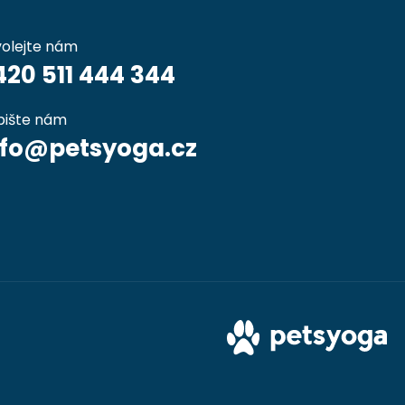
volejte nám
420 511 444 344
pište nám
nfo@petsyoga.cz