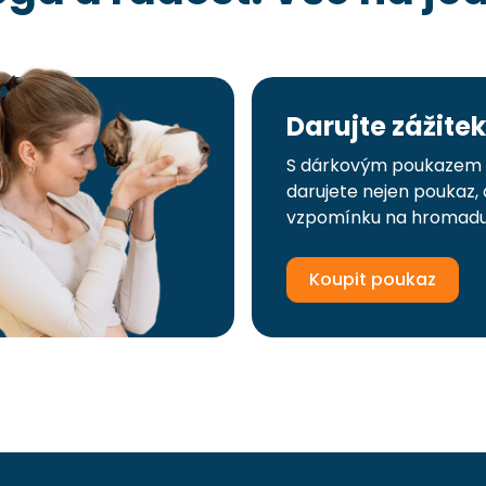
Darujte zážitek
S dárkovým poukazem 
darujete nejen poukaz, 
vzpomínku na hromadu
Koupit poukaz