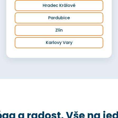
Hradec Králové
Pardubice
Zlín
Karlovy Vary
óga a radost. Vše na j