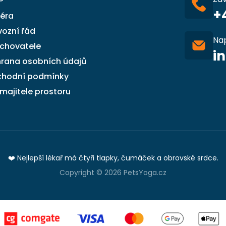
P
+
iéra
vozní řád
Na
 chovatele
i
rana osobních údajů
hodní podmínky
 majitele prostoru
❤️ Nejlepší lékař má čtyři tlapky, čumáček a obrovské srdce.
Copyright © 2026 PetsYoga.cz