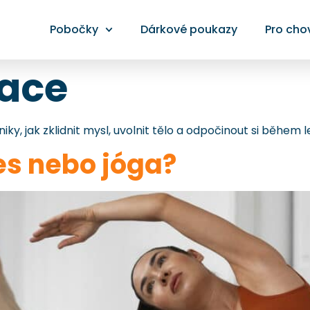
Pobočky
Dárkové poukazy
Pro cho
xace
iky, jak zklidnit mysl, uvolnit tělo a odpočinout si během 
tes nebo jóga?