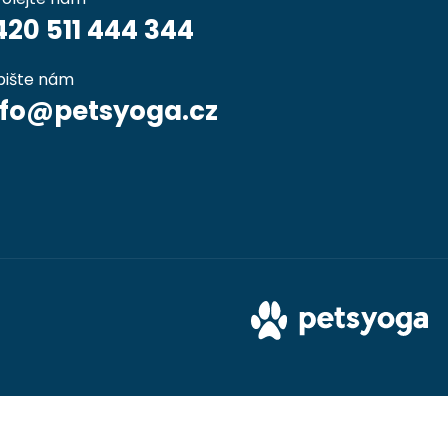
420 511 444 344
pište nám
nfo@petsyoga.cz