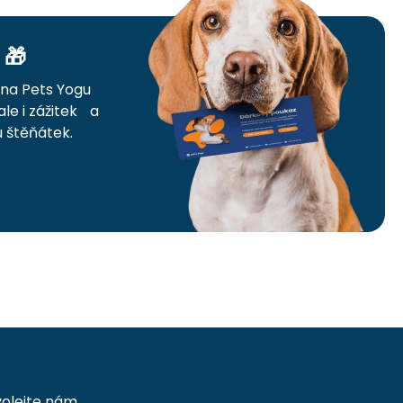
 🎁
na Pets Yogu
ale i zážitek a
 štěňátek.
volejte nám