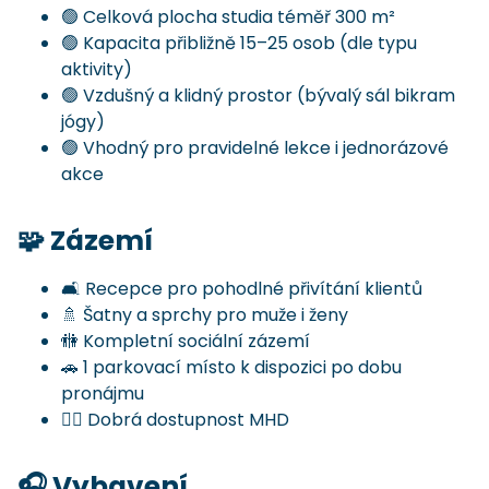
🟢 Celková plocha studia téměř 300 m²
🟢 Kapacita přibližně 15–25 osob (dle typu
aktivity)
🟢 Vzdušný a klidný prostor (bývalý sál bikram
jógy)
🟢 Vhodný pro pravidelné lekce i jednorázové
akce
🧩 Zázemí
🛋️ Recepce pro pohodlné přivítání klientů
🚿 Šatny a sprchy pro muže i ženy
🚻 Kompletní sociální zázemí
🚗 1 parkovací místo k dispozici po dobu
pronájmu
🚶‍♂️ Dobrá dostupnost MHD
🎧 Vybavení